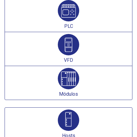
PLC
VFD
Módulos
Hosts